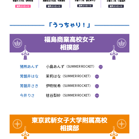
近衛りこ役／春名美やび
常磐井さき役／伊吹咲希
西園寺あかね役／花岡里咲
近衛るこ役／三船結衣
猪熊あんず
小島あんず
（SUMMER ROCKET）
常磐井はな
茉莉はな
（SUMMER ROCKET）
常磐井さき
伊吹咲希
（SUMMER ROCKET）
今井りさ
毬谷梨紗
（SUMMER ROCKET）