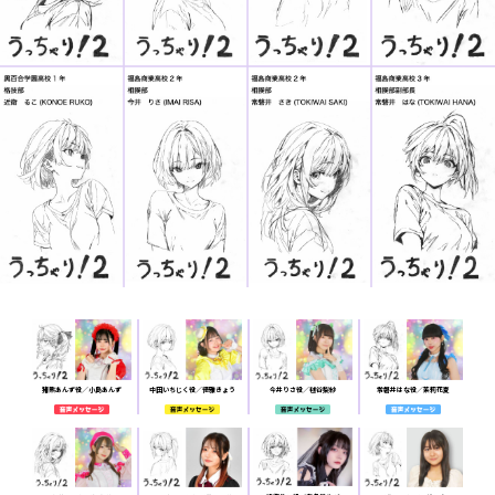
猪熊あんず役／小島あんず
中田いちじく役／徳雅きょう
今井りさ役／毬谷梨紗
常磐井はな役／茉莉花夏