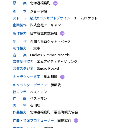
原 案
北海道福島町
脚 本
ジョー伊藤
ストーリー構成&コンセプトデザイン
チームロケット
企画製作
株式会社アニキャン
製作協力
日本航空株式会社
制 作
合同会社ロケット・ベース
制作協力
十文字
音 楽
Endless Summer Records
音響制作協力
エムアイティギャザリング
音響スタジオ
Studio Rocket
キャラクター原案
川本和隆
キャラクターデザイン
伊藤敦
絵コンテ
ベストマン
作 画
ベストマン
美 術
石川功
作品協力
北海道福島町／福島町観光協会
作曲・音楽プロデューサー
田島宏行