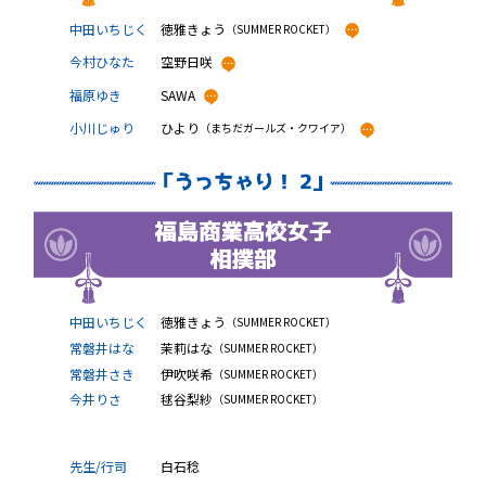
中田いちじく
徳雅きょう
（SUMMER ROCKET）
今村ひなた
空野日咲
福原ゆき
SAWA
小川じゅり
ひより
（まちだガールズ・クワイア）
中田いちじく
徳雅きょう
（SUMMER ROCKET）
常磐井はな
茉莉はな
（SUMMER ROCKET）
常磐井さき
伊吹咲希
（SUMMER ROCKET）
今井りさ
毬谷梨紗
（SUMMER ROCKET）
先生/行司
白石稔