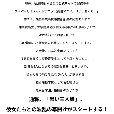
現在、福島町観光協会の公式サイトで配信中の
スーパーリミティッドアニメ（簡易アニメ）「うっちゃり！」
物語は、福島商業高校相撲部部長の猪熊あんずと
東京武斬女子大学附属高校相撲部部長の中田いちじくが
対戦直前でその幕を閉じた
第2期は、相撲大会の対戦シーンからスタートする。
大会後、なんと中田いちじくが
福島商業高校に交換留学生として在籍することに！！
部員も5人になって相撲部も安泰！と思いきや、
彼女たちの前に新たなライバルが登場する！
超お嬢様学校として名を馳せる
「黒百合学園」格技部の女子たち。
通称、「黒い三人娘」。
彼女たちとの波乱の幕開けがスタートする！