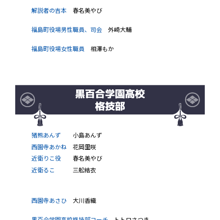
解説者の吉本
春名美やび
福島町役場男性職員、司会
外崎大輔
福島町役場女性職員
相澤もか
猪熊あんず
小島あんず
西園寺あかね
花岡里咲
近衛りこ役
春名美やび
近衛るこ
三舩結衣
西園寺あさひ
大川香織
黒百合学園高校格技部コーチ
トトロさつき